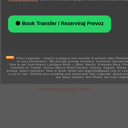
🟢 Book Transfer / Rezerviraj Prevoz
©Taxi Legende – Airport Ljubljana taxi transfer & private rides Reliable 
to your destination. We provide private transfers, business transporta
How to get from Airport Ljubljana Brnik → Bled, Bohinj, Kranjska Gora, Pir
transfers to Trieste, Venice (Marco Polo/Treviso), Vienna, Zagreb, Rijeka 
private, direct transfers. How to book: Email taxi.legende@gmail.com or 
a car or van. Confirm your booking and travel with Taxi Legende. Quick pr
are many Indians, few Chiefs, but true Lege
Izdelava spletne strani Vedko, Dober.biz