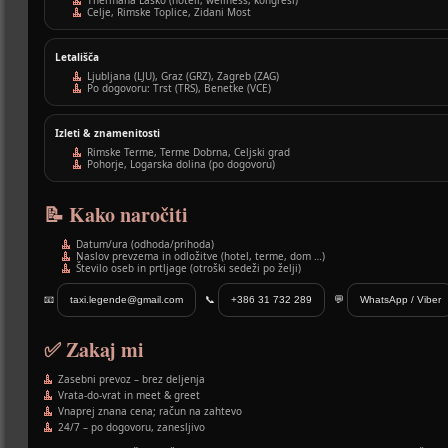
Thermana Laško (hoteli, wellness, kongresi)
Celje, Rimske Toplice, Zidani Most
Letališča
Ljubljana (LJU), Graz (GRZ), Zagreb (ZAG)
Po dogovoru: Trst (TRS), Benetke (VCE)
Izleti & znamenitosti
Rimske Terme, Terme Dobrna, Celjski grad
Pohorje, Logarska dolina (po dogovoru)
📝 Kako naročiti
Datum/ura (odhoda/prihoda)
Naslov prevzema in odložitve (hotel, terme, dom …)
Število oseb in prtljage (otroški sedeži po želji)
📧
taxi.legende@gmail.com
📞
+386 31 732 289
💬
WhatsApp / Viber
✅ Zakaj mi
Zasebni prevoz – brez deljenja
Vrata-do-vrat in meet & greet
Vnaprej znana cena; račun na zahtevo
24/7 – po dogovoru, zanesljivo