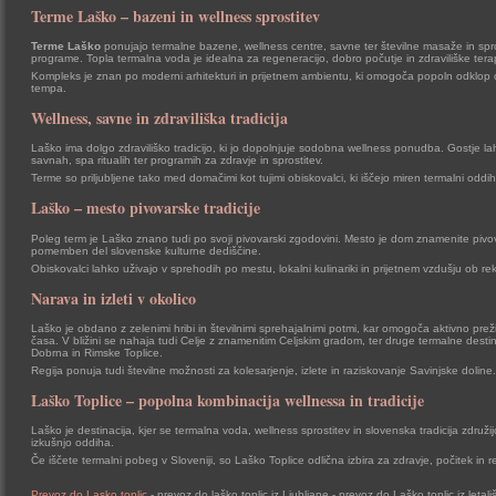
Terme Laško – bazeni in wellness sprostitev
Terme Laško
ponujajo termalne bazene, wellness centre, savne ter številne masaže in spr
programe. Topla termalna voda je idealna za regeneracijo, dobro počutje in zdraviliške terap
Kompleks je znan po moderni arhitekturi in prijetnem ambientu, ki omogoča popoln odklop
tempa.
Wellness, savne in zdraviliška tradicija
Laško ima dolgo zdraviliško tradicijo, ki jo dopolnjuje sodobna wellness ponudba. Gostje la
savnah, spa ritualih ter programih za zdravje in sprostitev.
Terme so priljubljene tako med domačimi kot tujimi obiskovalci, ki iščejo miren termalni oddih 
Laško – mesto pivovarske tradicije
Poleg term je Laško znano tudi po svoji pivovarski zgodovini. Mesto je dom znamenite pivov
pomemben del slovenske kulturne dediščine.
Obiskovalci lahko uživajo v sprehodih po mestu, lokalni kulinariki in prijetnem vzdušju ob rek
Narava in izleti v okolico
Laško je obdano z zelenimi hribi in številnimi sprehajalnimi potmi, kar omogoča aktivno prež
časa. V bližini se nahaja tudi Celje z znamenitim Celjskim gradom, ter druge termalne destin
Dobrna in Rimske Toplice.
Regija ponuja tudi številne možnosti za kolesarjenje, izlete in raziskovanje Savinjske doline.
Laško Toplice – popolna kombinacija wellnessa in tradicije
Laško je destinacija, kjer se termalna voda, wellness sprostitev in slovenska tradicija združij
izkušnjo oddiha.
Če iščete termalni pobeg v Sloveniji, so Laško Toplice odlična izbira za zdravje, počitek in r
Prevoz do Lasko toplic
- prevoz do laško toplic iz Ljubljane - prevoz do Laško toplic iz letal