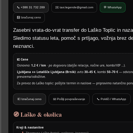
📞 +386 31 732 289
✉️ taxi.legende@gmail.com
💬 WhatsApp
🧮 Izračunaj ceno
Zasebni vrata-do-vrat transfer do Laško Toplic in naza
Sledimo statusu leta, pomoč s prtljago, vožnja brez de
neznanci.
💶 Cene
Osnovno:
1,2 € / km
·
po dogovoru
(daljše relacije, nočne ure, kombi/VIP …).
Ljubljana ↔ Letališče Ljubljana (Brnik):
avto
30–45 €
, kombi
50–70 €
— odvisno
prevzema/odložitve.
Za prevoz do Laško toplic: pošljite termin in naslove — pripravimo natančno pon
💶 Izračunaj ceno
📧 Pošlji povpraševanje
📞 Pokliči / WhatsApp
🧭 Laško & okolica
Kraji & nastanitve