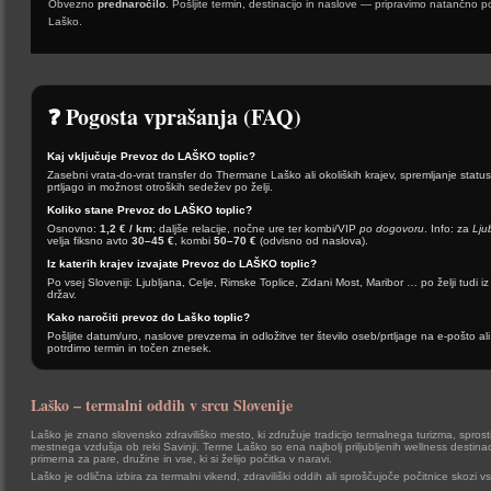
Obvezno
prednaročilo
. Pošljite termin, destinacijo in naslove — pripravimo natančno
Laško.
❓ Pogosta vprašanja (FAQ)
Kaj vključuje Prevoz do LAŠKO toplic?
Zasebni vrata-do-vrat transfer do Thermane Laško ali okoliških krajev, spremljanje statu
prtljago in možnost otroških sedežev po želji.
Koliko stane Prevoz do LAŠKO toplic?
Osnovno:
1,2 € / km
; daljše relacije, nočne ure ter kombi/VIP
po dogovoru
. Info: za
Lju
velja fiksno avto
30–45 €
, kombi
50–70 €
(odvisno od naslova).
Iz katerih krajev izvajate Prevoz do LAŠKO toplic?
Po vsej Sloveniji: Ljubljana, Celje, Rimske Toplice, Zidani Most, Maribor … po želji tudi i
držav.
Kako naročiti prevoz do Laško toplic?
Pošljite datum/uro, naslove prevzema in odložitve ter število oseb/prtljage na e-pošto a
potrdimo termin in točen znesek.
Laško – termalni oddih v srcu Slovenije
Laško je znano slovensko zdraviliško mesto, ki združuje tradicijo termalnega turizma, sprosti
mestnega vzdušja ob reki Savinji. Terme Laško so ena najbolj priljubljenih wellness destinacij
primerna za pare, družine in vse, ki si želijo počitka v naravi.
Laško je odlična izbira za termalni vikend, zdraviliški oddih ali sproščujoče počitnice skozi vs