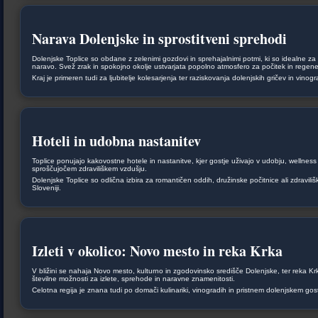
Narava Dolenjske in sprostitveni sprehodi
Dolenjske Toplice so obdane z zelenimi gozdovi in sprehajalnimi potmi, ki so idealne za 
naravo. Svež zrak in spokojno okolje ustvarjata popolno atmosfero za počitek in regene
Kraj je primeren tudi za ljubitelje kolesarjenja ter raziskovanja dolenjskih gričev in vinog
Hoteli in udobna nastanitev
Toplice ponujajo kakovostne hotele in nastanitve, kjer gostje uživajo v udobju, wellness 
sproščujočem zdraviliškem vzdušju.
Dolenjske Toplice so odlična izbira za romantičen oddih, družinske počitnice ali zdraviliš
Sloveniji.
Izleti v okolico: Novo mesto in reka Krka
V bližini se nahaja Novo mesto, kulturno in zgodovinsko središče Dolenjske, ter reka Kr
številne možnosti za izlete, sprehode in naravne znamenitosti.
Celotna regija je znana tudi po domači kulinariki, vinogradih in pristnem dolenjskem gost