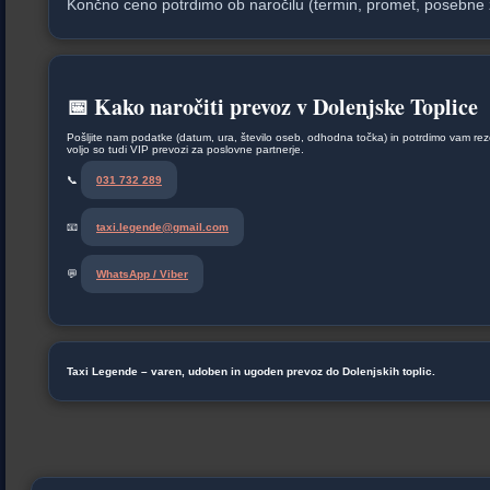
Končno ceno potrdimo ob naročilu (termin, promet, posebne ž
📅 Kako naročiti prevoz v Dolenjske Toplice
Pošljite nam podatke (datum, ura, število oseb, odhodna točka) in potrdimo vam rez
voljo so tudi VIP prevozi za poslovne partnerje.
📞
031 732 289
📧
taxi.legende@gmail.com
💬
WhatsApp / Viber
Taxi Legende – varen, udoben in ugoden prevoz do Dolenjskih toplic.