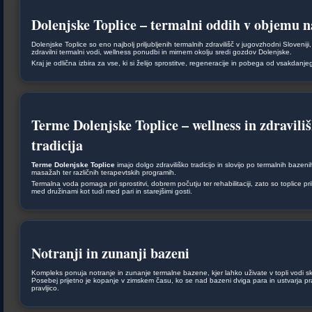
Dolenjske Toplice – termalni oddih v objemu n
Dolenjske Toplice so eno najbolj priljubljenih termalnih zdravilišč v jugovzhodni Sloveniji
zdravilni termalni vodi, wellness ponudbi in mirnem okolju sredi gozdov Dolenjske.
Kraj je odlična izbira za vse, ki si želijo sprostitve, regeneracije in pobega od vsakdanj
Terme Dolenjske Toplice – wellness in zdravili
tradicija
Terme Dolenjske Toplice
imajo dolgo zdraviliško tradicijo in slovijo po termalnih bazen
masažah ter različnih terapevtskih programih.
Termalna voda pomaga pri sprostitvi, dobrem počutju ter rehabilitaciji, zato so toplice pri
med družinami kot tudi med pari in starejšimi gosti.
Notranji in zunanji bazeni
Kompleks ponuja notranje in zunanje termalne bazene, kjer lahko uživate v topli vodi sk
Posebej prijetno je kopanje v zimskem času, ko se nad bazeni dviga para in ustvarja p
pravljico.