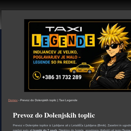
Domov
- Prevoz do Dolenjskih toplic | Taxi Legende
Prevoz do Dolenjskih toplic
Prevoz v Dolenjske toplice iz Ljubljane ali z Letališča Ljubljana (Brnik). Zasebni in ugodni
osebni avto ali
kombi do 7 oseb
. Direktno do hotela, apartmaja (Airbnb) ali term (Term