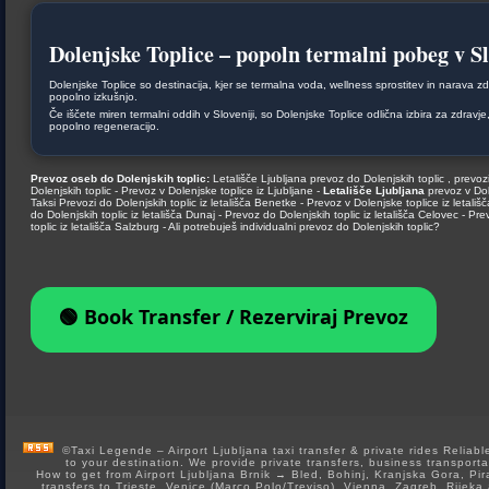
Dolenjske Toplice – popoln termalni pobeg v Sl
Dolenjske Toplice so destinacija, kjer se termalna voda, wellness sprostitev in narava zd
popolno izkušnjo.
Če iščete miren termalni oddih v Sloveniji, so Dolenjske Toplice odlična izbira za zdravje,
popolno regeneracijo.
Prevoz oseb do Dolenjskih toplic:
Letališče Ljubljana prevoz do Dolenjskih toplic , prevozi
Dolenjskih toplic - Prevoz v Dolenjske toplice iz Ljubljane -
Letališče Ljubljana
prevoz v Dol
Taksi Prevozi do Dolenjskih toplic iz letališča Benetke - Prevoz v Dolenjske toplice iz letališ
do Dolenjskih toplic iz letališča Dunaj - Prevoz do Dolenjskih toplic iz letališča Celovec - Pr
toplic iz letališča Salzburg - Ali potrebuješ individualni prevoz do Dolenjskih toplic?
🟢 Book Transfer / Rezerviraj Prevoz
©Taxi Legende – Airport Ljubljana taxi transfer & private rides Reliable 
to your destination. We provide private transfers, business transporta
How to get from Airport Ljubljana Brnik → Bled, Bohinj, Kranjska Gora, Pir
transfers to Trieste, Venice (Marco Polo/Treviso), Vienna, Zagreb, Rijeka 