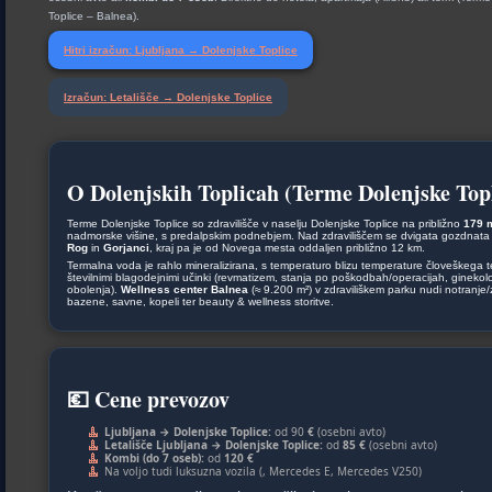
Toplice – Balnea).
Hitri izračun: Ljubljana → Dolenjske Toplice
Izračun: Letališče → Dolenjske Toplice
O Dolenjskih Toplicah (Terme Dolenjske Topl
Terme Dolenjske Toplice so zdravilišče v naselju Dolenjske Toplice na približno
179 
nadmorske višine, s predalpskim podnebjem. Nad zdraviliščem se dvigata gozdnata
Rog
in
Gorjanci
, kraj pa je od Novega mesta oddaljen približno 12 km.
Termalna voda je rahlo mineralizirana, s temperaturo blizu temperature človeškega t
številnimi blagodejnimi učinki (revmatizem, stanja po poškodbah/operacijah, ginekol
obolenja).
Wellness center Balnea
(≈ 9.200 m²) v zdraviliškem parku nudi notranje
bazene, savne, kopeli ter beauty & wellness storitve.
💶 Cene prevozov
Ljubljana → Dolenjske Toplice:
od 90
€
(osebni avto)
Letališče Ljubljana → Dolenjske Toplice:
od
85 €
(osebni avto)
Kombi (do 7 oseb):
od
120 €
Na voljo tudi luksuzna vozila (, Mercedes E, Mercedes V250)