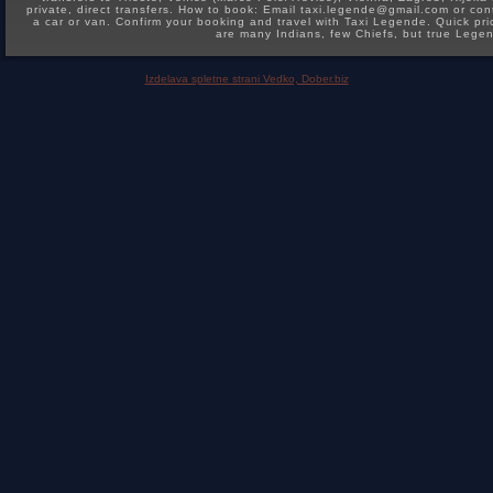
private, direct transfers. How to book: Email taxi.legende@gmail.com or 
a car or van. Confirm your booking and travel with Taxi Legende. Quick pr
are many Indians, few Chiefs, but true Lege
Izdelava spletne strani Vedko, Dober.biz